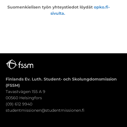
Suomenkielisen työn yhteystiedot löydät
opko.fi-
sivulta.
Finlands Ev. Luth. Student- och Skolungdomsmission
(FSSM)
Tavastvägen 155 A 9
00560 Helsingfors
(09) 612 9940
studentmissionen@studentmissionen.fi