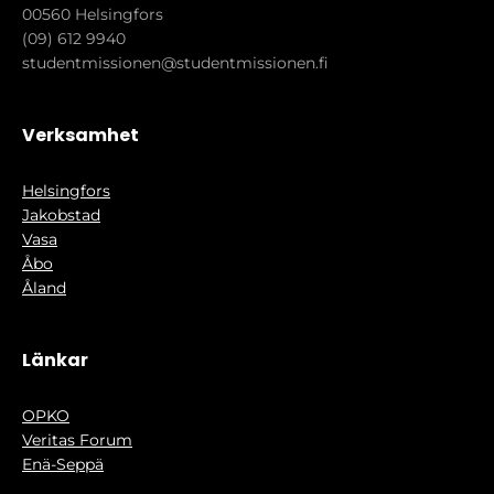
00560 Helsingfors
(09) 612 9940
studentmissionen@studentmissionen.fi
Verksamhet
Helsingfors
Jakobstad
Vasa
Åbo
Åland
Länkar
OPKO
Veritas Forum
Enä-Seppä