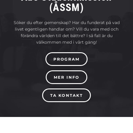
(ÅSSM)
Söker du efter gemenskap? Har du funderat på vad
livet egentligen handlar om? Vill du vara med och
förändra världen till det bättre? I så fall är du
välkommen med i vårt gäng!
PROGRAM
MER INFO
TA KONTAKT