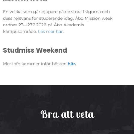
En vecka som går djupare på de stora frågorna och
dess relevans för studerande idag. Åbo Mission week
ordnas 23—27.2.2026 på Åbo Akademis
kampusområde.
Läs mer här.
Studmiss Weekend
Mer info kommer inför hösten
här
.
Bra att veta