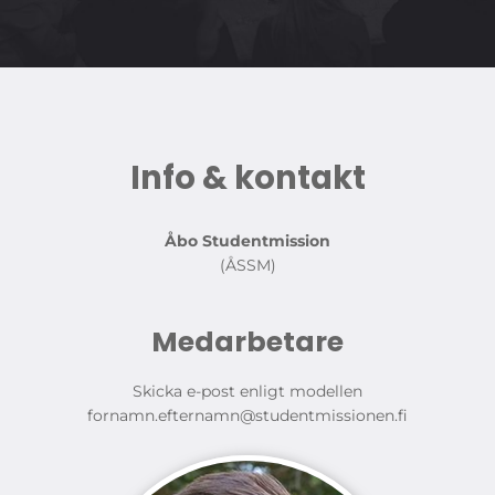
Info & kontakt
Åbo Studentmission
(ÅSSM)
Medarbetare
Skicka e-post enligt modellen
fornamn.efternamn@studentmissionen.fi