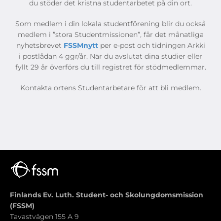
du stöder det kristna studentarbetet på din ort.
Som medlem i din lokala studentförening blir du också
medlem i ”stora Studentmissionen”, får det månatliga
nyhetsbrevet
FSSMnytt
per e-post och tidningen Arkki
i postlådan 4 ggr/år. När du avslutat dina studier eller
fyllt 29 år överförs du till registret för stödmedlemmar.
Kontakta ortens Studentarbetare för att bli medlem.
Finlands Ev. Luth. Student- och Skolungdomsmission
(FSSM)
Tavastvägen 155 A 9