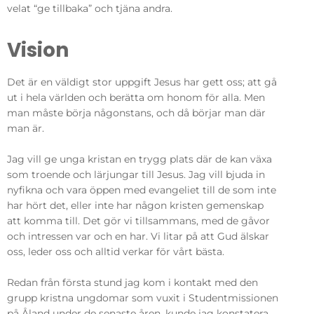
velat “ge tillbaka” och tjäna andra.
Vision
Det är en väldigt stor uppgift Jesus har gett oss; att gå
ut i hela världen och berätta om honom för alla. Men
man måste börja någonstans, och då börjar man där
man är.
Jag vill ge unga kristan en trygg plats där de kan växa
som troende och lärjungar till Jesus. Jag vill bjuda in
nyfikna och vara öppen med evangeliet till de som inte
har hört det, eller inte har någon kristen gemenskap
att komma till. Det gör vi tillsammans, med de gåvor
och intressen var och en har. Vi litar på att Gud älskar
oss, leder oss och alltid verkar för vårt bästa.
Redan från första stund jag kom i kontakt med den
grupp kristna ungdomar som vuxit i Studentmissionen
på Åland under de senaste åren, kunde jag konstatera