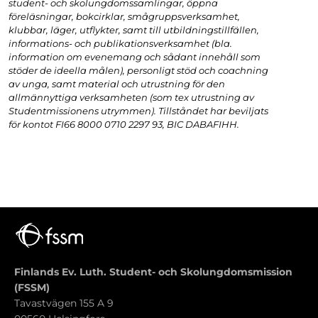
student- och skolungdomssamlingar, öppna
föreläsningar, bokcirklar, smågruppsverksamhet,
klubbar, läger, utflykter, samt till utbildningstillfällen,
informations- och publikationsverksamhet (bla.
information om evenemang och sådant innehåll som
stöder de ideella målen), personligt stöd och coachning
av unga, samt material och utrustning för den
allmännyttiga verksamheten (som tex utrustning av
Studentmissionens utrymmen). Tillståndet har beviljats
för kontot FI66 8000 0710 2297 93, BIC DABAFIHH.
Finlands Ev. Luth. Student- och Skolungdomsmission
(FSSM)
Tavastvägen 155 A 9