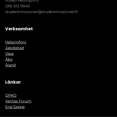
00560 Helsingfors
(09) 612 9940
studentmissionen@studentmissionen.fi
Verksamhet
Helsingfors
Jakobstad
Vasa
Åbo
Åland
Länkar
OPKO
Veritas Forum
Enä-Seppä