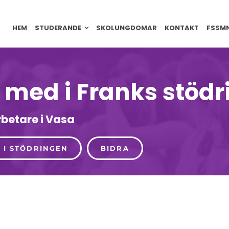
HEM
STUDERANDE
SKOLUNGDOMAR
KONTAKT
FSSM
med i Franks stödr
betare i Vasa
 I STÖDRINGEN
BIDRA