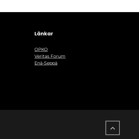
Länkar
OPKO
Veritas Forum
Enä-Seppä