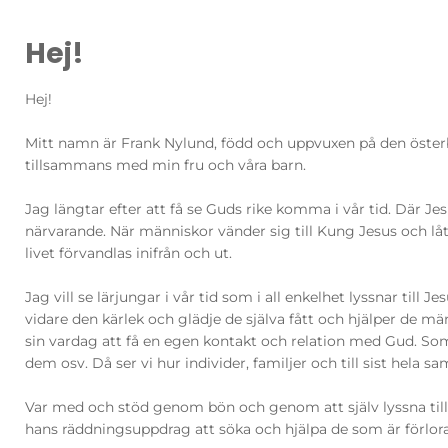
Hej!
Hej!
Mitt namn är Frank Nylund, född och uppvuxen på den öster
tillsammans med min fru och våra barn.
Jag längtar efter att få se Guds rike komma i vår tid. Där Je
närvarande. När människor vänder sig till Kung Jesus och låte
livet förvandlas inifrån och ut.
Jag vill se lärjungar i vår tid som i all enkelhet lyssnar til
vidare den kärlek och glädje de själva fått och hjälper de mä
sin vardag att få en egen kontakt och relation med Gud. Som 
dem osv. Då ser vi hur individer, familjer och till sist hela sa
Var med och stöd genom bön och genom att själv lyssna till
hans räddningsuppdrag att söka och hjälpa de som är förlor