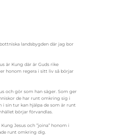
bottniska landsbygden där jag bor
sus är Kung där är Guds rike
r honom regera i sitt liv så börjar
l Jesus och gör som han säger. Som ger
nniskor de har runt omkring sig i
i sin tur kan hjälpa de som är runt
mhället börjar förvandlas.
 Kung Jesus och ”joina” honom i
ade runt omkring dig.