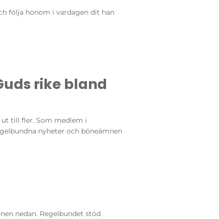
och följa honom i vardagen dit han
Guds rike bland
 ut till fler. Som medlem i
å regelbundna nyheter och böneämnen
onen nedan. Regelbundet stöd