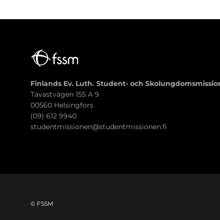
Finlands Ev. Luth. Student- och Skolungdomsmissio
Tavastvägen 155 A 9
00560 Helsingfors
(09) 612 9940
studentmissionen@studentmissionen.fi
© FSSM