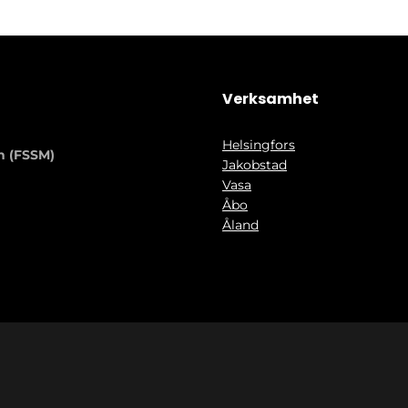
Verksamhet
Helsingfors
n (FSSM)
Jakobstad
Vasa
Åbo
Åland