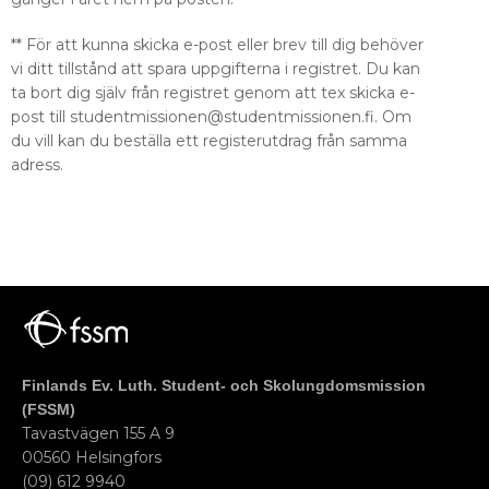
** För att kunna skicka e-post eller brev till dig behöver
vi ditt tillstånd att spara uppgifterna i registret. Du kan
ta bort dig själv från registret genom att tex skicka e-
post till studentmissionen@studentmissionen.fi. Om
du vill kan du beställa ett registerutdrag från samma
adress.
Finlands Ev. Luth. Student- och Skolungdomsmission
(FSSM)
Tavastvägen 155 A 9
00560 Helsingfors
(09) 612 9940