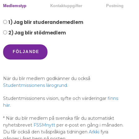
Medlemstyp
Kontaktuppgifter
Postning
1) Jag blir studerandemedlem
2) Jag blir stödmedlem
FÖLJANDE
När du blir medlem godkänner du också
Studentmissionens lärogrund.
Studentmissionens vision, syfte och värderingar
finns
här.
* När du blir medlem på svenska får du automatiskt
nyhetsbrevet
FSSMnytt
per e-post en gång i månaden.
Du får också den tvåspråkiga tidningen
Arkki
fyra
gånger i året hem på posten.