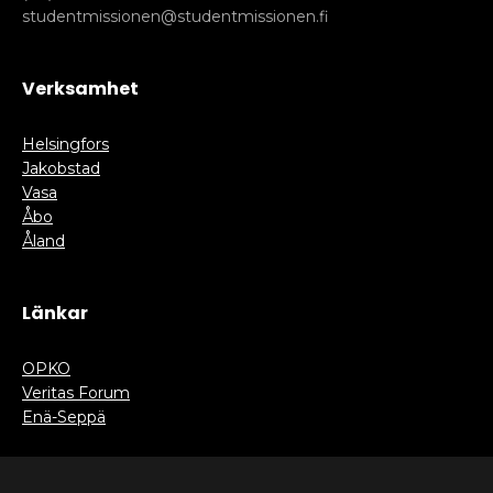
studentmissionen@studentmissionen.fi
Verksamhet
Helsingfors
Jakobstad
Vasa
Åbo
Åland
Länkar
OPKO
Veritas Forum
Enä-Seppä