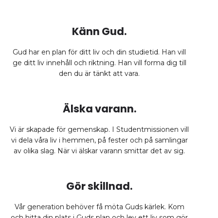
Känn Gud.
Gud har en plan för ditt liv och din studietid. Han vill
ge ditt liv innehåll och riktning. Han vill forma dig till
den du är tänkt att vara.
Älska varann.
Vi är skapade för gemenskap. I Studentmissionen vill
vi dela våra liv i hemmen, på fester och på samlingar
av olika slag. När vi älskar varann smittar det av sig.
Gör skillnad.
Vår generation behöver få möta Guds kärlek. Kom
och hitta din plats i Guds plan och lev ett liv som gör