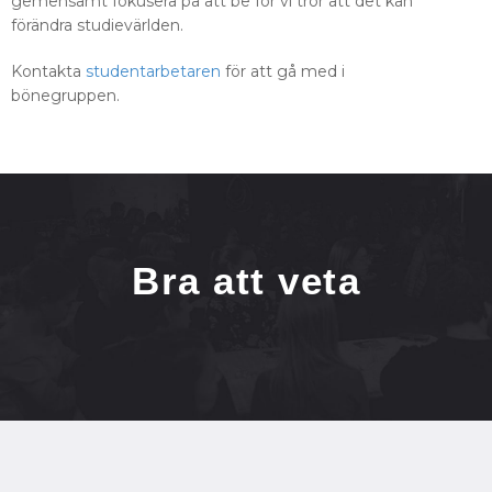
gemensamt fokusera på att be för vi tror att det kan
förändra studievärlden.
Kontakta
studentarbetaren
för att gå med i
bönegruppen.
Bra att veta