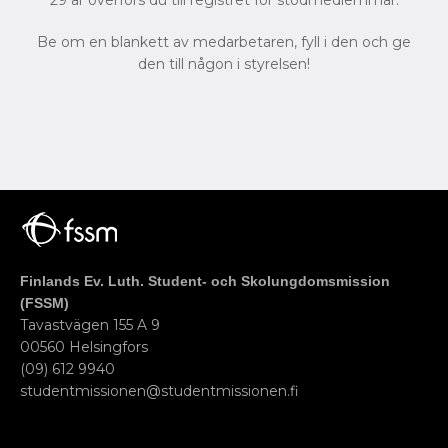
29 år överförs du till registret för stödmedlemmar.
Be om en blankett av medarbetaren, fyll i den och ge
den till någon i styrelsen!
Finlands Ev. Luth. Student- och Skolungdomsmission
(FSSM)
Tavastvägen 155 A 9
00560 Helsingfors
(09) 612 9940
studentmissionen@studentmissionen.fi