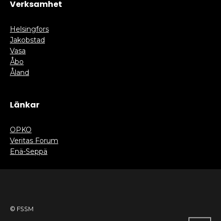
Verksamhet
Helsingfors
Jakobstad
Vasa
Åbo
Åland
Länkar
OPKO
Veritas Forum
Enä-Seppä
© FSSM