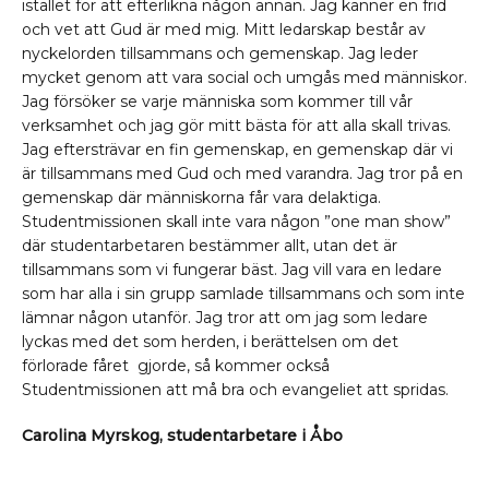
istället för att efterlikna någon annan. Jag känner en frid
och vet att Gud är med mig. Mitt ledarskap består av
nyckelorden tillsammans och gemenskap. Jag leder
mycket genom att vara social och umgås med människor.
Jag försöker se varje människa som kommer till vår
verksamhet och jag gör mitt bästa för att alla skall trivas.
Jag eftersträvar en fin gemenskap, en gemenskap där vi
är tillsammans med Gud och med varandra. Jag tror på en
gemenskap där människorna får vara delaktiga.
Studentmissionen skall inte vara någon ”one man show”
där studentarbetaren bestämmer allt, utan det är
tillsammans som vi fungerar bäst. Jag vill vara en ledare
som har alla i sin grupp samlade tillsammans och som inte
lämnar någon utanför. Jag tror att om jag som ledare
lyckas med det som herden, i berättelsen om det
förlorade fåret gjorde, så kommer också
Studentmissionen att må bra och evangeliet att spridas.
Carolina Myrskog, studentarbetare i Åbo