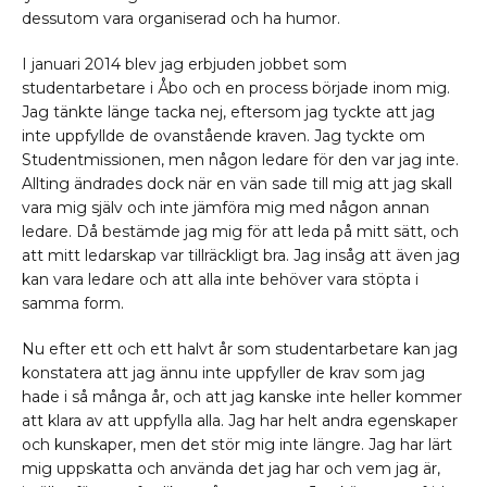
dessutom vara organiserad och ha humor.
I januari 2014 blev jag erbjuden jobbet som
studentarbetare i Åbo och en process började inom mig.
Jag tänkte länge tacka nej, eftersom jag tyckte att jag
inte uppfyllde de ovanstående kraven. Jag tyckte om
Studentmissionen, men någon ledare för den var jag inte.
Allting ändrades dock när en vän sade till mig att jag skall
vara mig själv och inte jämföra mig med någon annan
ledare. Då bestämde jag mig för att leda på mitt sätt, och
att mitt ledarskap var tillräckligt bra. Jag insåg att även jag
kan vara ledare och att alla inte behöver vara stöpta i
samma form.
Nu efter ett och ett halvt år som studentarbetare kan jag
konstatera att jag ännu inte uppfyller de krav som jag
hade i så många år, och att jag kanske inte heller kommer
att klara av att uppfylla alla. Jag har helt andra egenskaper
och kunskaper, men det stör mig inte längre. Jag har lärt
mig uppskatta och använda det jag har och vem jag är,