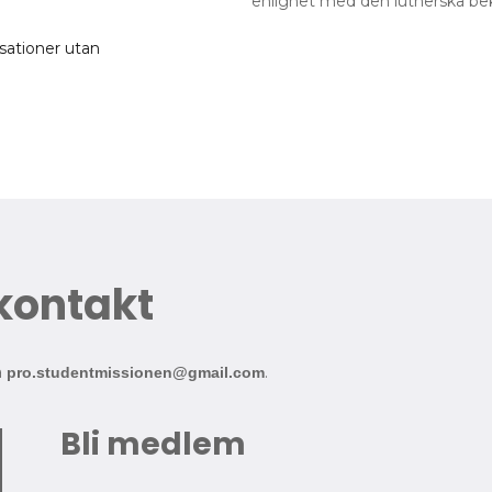
enlighet med den lutherska be
sationer utan
 kontakt
a
.
pro.studentmissionen@gmail.com
Bli medlem