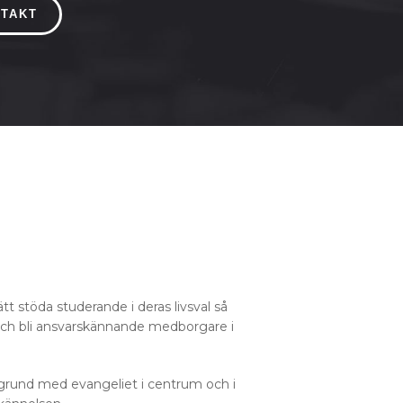
NTAKT
sätt stöda studerande i deras livsval så
er och bli ansvarskännande medborgare i
k grund med evangeliet i centrum och i