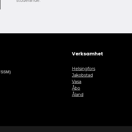
studerande.
Verksamhet
Helsingfors
FSSM)
Jakobstad
Vasa
Åbo
Åland