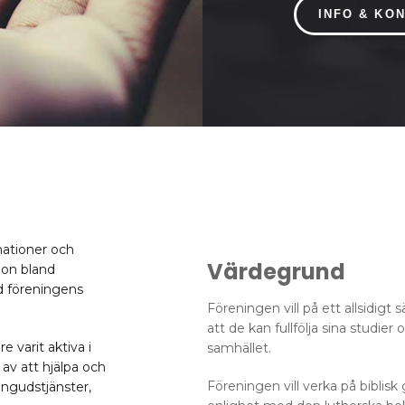
INFO & KO
onationer och
Värdegrund
ion bland
d föreningens
Föreningen vill på ett allsidigt 
att de kan fullfölja sina studi
e varit aktiva i
samhället.
 av att hjälpa och
Föreningen vill verka på biblis
ängudstjänster,