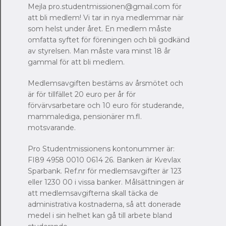
Mejla pro.studentmissionen@gmail.com för
att bli medlem! Vi tar in nya medlemmar när
som helst under året. En medlem måste
omfatta syftet för föreningen och bli godkänd
av styrelsen. Man måste vara minst 18 år
gammal för att bli medlem.
Medlemsavgiften bestäms av årsmötet och
är för tillfället 20 euro per år för
förvärvsarbetare och 10 euro för studerande,
mammalediga, pensionärer m.fl.
motsvarande.
Pro Studentmissionens kontonummer är:
FI89 4958 0010 0614 26. Banken är Kvevlax
Sparbank. Ref.nr för medlemsavgifter är 123
eller 1230 00 i vissa banker. Målsättningen är
att medlemsavgifterna skall täcka de
administrativa kostnaderna, så att donerade
medel i sin helhet kan gå till arbete bland