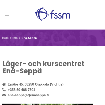
Hem / Info /
Enä-Seppä
Läger- och kurscentret
Enä-Seppä
Enätie 45, 03250 Ojakkala (Vichtis)
+358 50 468 7501
ena-seppa(at)enaseppa.fi