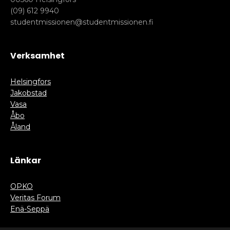
(09) 612 9940
studentmissionen@studentmissionen.fi
Verksamhet
Helsingfors
Jakobstad
Vasa
Åbo
Åland
Länkar
OPKO
Veritas Forum
Enä-Seppä