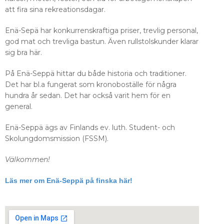
att fira sina rekreationsdagar.
Enä-Sepä har konkurrenskraftiga priser, trevlig personal,
god mat och trevliga bastun. Även rullstolskunder klarar
sig bra här.
På Enä-Seppä hittar du både historia och traditioner.
Det har bl.a fungerat som kronoboställe för några
hundra år sedan. Det har också varit hem för en
general.
Enä-Seppä ägs av Finlands ev. luth. Student- och
Skolungdomsmission (FSSM).
Välkommen!
Läs mer om Enä-Seppä på finska här!