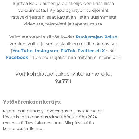
lujittaa koululaisten ja opiskelijoiden kristillistä
vakaumusta, liity apologiatyön tukijoihin!
Ystäväkirjeistäni saat kattavan listan uusimmista
videoista, teksteistä ja tapahtumista.
Valmistamaani sisältöä löydät
Puolustajan Polun
verkkosivuilta ja sen sosiaalisen median kanavista
(
YouTube
,
Instagram
,
TikTok
,
Twitter eli X
sekä
Facebook
). Tule seuraajaksi, niin mitään ei mene ohi!
Voit kohdistaa tukesi viitenumerolla:
247711
Ystävärenkaan keräys:
Kerään parhaillaan ystävärengasta. Tavoitteena on
täysiaikainen kannatus viimeistään kesään 2024
mennessä. Tervetuloa mukaan! Alle päivitetään
kannatuksen tilanne.