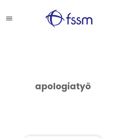
Tue Aleksi Markkasen
työtä
apologiatyö
LIITY YSTÄVÄRENKAASEEN
LAHJOITA