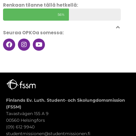
Renkaan tilanne tällä hetkellä:
56%
Seuraa OPKOa somessa:
Finlands Ev. Luth. Student- och Skolungdomsmission
(FSSM)
Tavastvägen 155 A 9
00560 Helsingfors
(09) 612 9940
studentmissionen@studentmissionen.fi