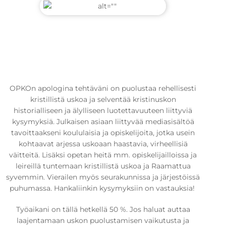
OPKOn apologina tehtäväni on puolustaa rehellisesti
kristillistä uskoa ja selventää kristinuskon
historialliseen ja älylliseen luotettavuuteen liittyviä
kysymyksiä. Julkaisen asiaan liittyvää mediasisältöä
tavoittaakseni koululaisia ja opiskelijoita, jotka usein
kohtaavat arjessa uskoaan haastavia, virheellisiä
väitteitä. Lisäksi opetan heitä mm. opiskelijailloissa ja
leireillä tuntemaan kristillistä uskoa ja Raamattua
syvemmin. Vierailen myös seurakunnissa ja järjestöissä
puhumassa. Hankaliinkin kysymyksiin on vastauksia!
Työaikani on tällä hetkellä 50 %. Jos haluat auttaa
laajentamaan uskon puolustamisen vaikutusta ja