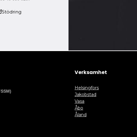
Stödring
Verksamhet
Helsingfors
FSSM)
Jakobstad
Vasa
Åbo
Åland