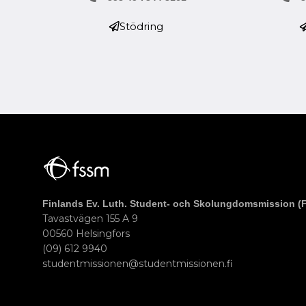
Stödring
Finlands Ev. Luth. Student- och Skolungdomsmission (
Tavastvägen 155 A 9
00560 Helsingfors
(09) 612 9940
studentmissionen@studentmissionen.fi