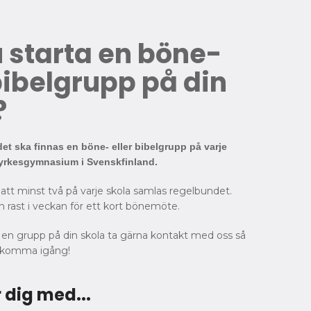
u starta en böne-
bibelgrupp på din
?
 det ska finnas en böne- eller bibelgrupp på varje
rkesgymnasium i Svenskfinland.
 att minst två på varje skola samlas regelbundet.
 rast i veckan för ett kort bönemöte.
a en grupp på din skola ta gärna kontakt med oss så
tt komma igång!
r dig med...