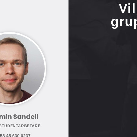
Vi
gru
min Sandell
STUDENTARBETARE
58 45 630 0237