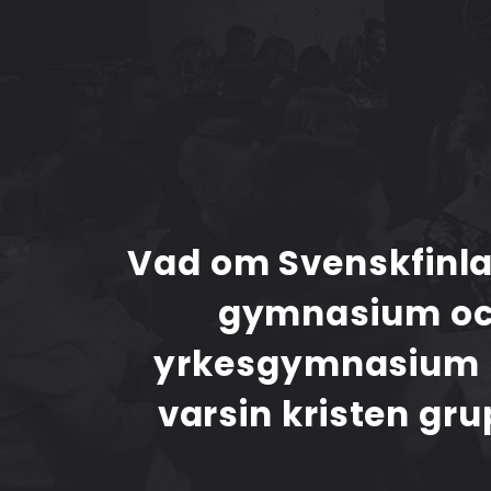
Vad om Svenskfinla
gymnasium o
yrkesgymnasium
varsin kristen gru