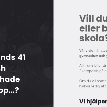
Vill d
eller 
skola
Vår vision är att
nds 41
gymnasium och y
ch
Allt som krävs är
Exempelvis på en
 hade
Om du vill start
hjälper vi dig a
pp...?
Vi hjälpe